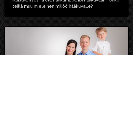
teillä muu mieleinen miljöö hääkuvalle?
Lapsi- ja perhekuvaus
Pirteät ja puuhakkaat kuvat kertovat parhaiten
lapsesi luonteesta. 20 vuotta sitten otetusta ja