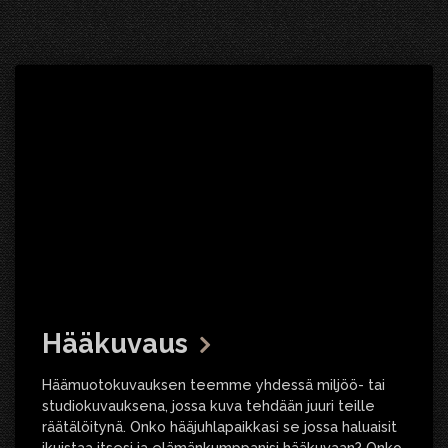
Hääkuvaus
Häämuotokuvauksen teemme yhdessä miljöö- tai
studiokuvauksena, jossa kuva tehdään juuri teille
räätälöitynä. Onko hääjuhlapaikkasi se jossa haluaisit
ikuistaa itsesi ja elämänkumppanisi hääkuvaan? Onko